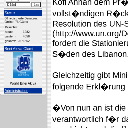
Kofi Annan dem Pr�s
vollst�ndigen R�ck
Status
66 registrierte Benutzer.
Resolution des UN-S
Online: 73 Gäste
Besucher
(http://www.un.org/
heute:
1282
gestern:
4858
fordert die Stationi
gesamt:
2571852
Bnei Akiva Olami
S�den des Libanon
Gleichzeitig gibt Mi
World Bnei Akiva
folgende Erkl�rung 
Administration
�Von nun an ist die
verantwortlich f�r d