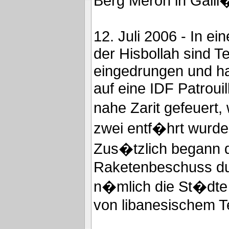
Berg Meron in Gali
12. Juli 2006 - In ei
der Hisbollah sind Te
eingedrungen und h
auf eine IDF Patroui
nahe Zarit gefeuert,
zwei entf�hrt wurde
Zus�tzlich begann 
Raketenbeschuss durc
n�mlich die St�dte 
von libanesischem Te