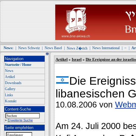
News:
|
News Schweiz
|
News Basel
|
|
News International
|
~
|
Art
News Z�rich
Navigation
Artikel
»
Israel
»
Die Ereignisse an der israeli
Startseite / Home
News
Artikel
Die Ereigniss
Downloads
Gallery
libanesischen G
Links
Kontakt
10.08.2006 von
Webm
Content-Suche
»
Erweiterte Suche
Am 24. Juli 2000 be
Seite empfehlen