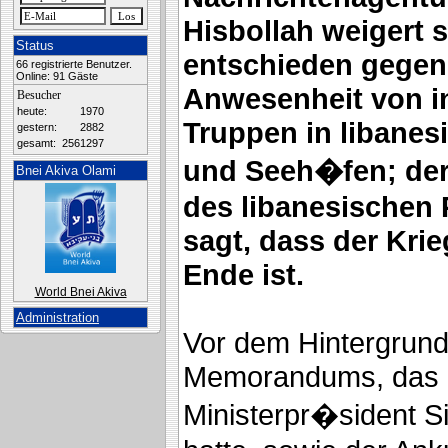
Hisbollah weigert 
Status
entschieden gegen
66 registrierte Benutzer.
Online: 91 Gäste
Anwesenheit von i
Besucher
heute:
1970
Truppen in libanes
gestern:
2882
gesamt:
2561297
und Seeh�fen; der
Bnei Akiva Olami
des libanesischen
sagt, dass der Krie
Ende ist.
World Bnei Akiva
Administration
Vor dem Hintergrun
Memorandums, das
Ministerpr�sident Si