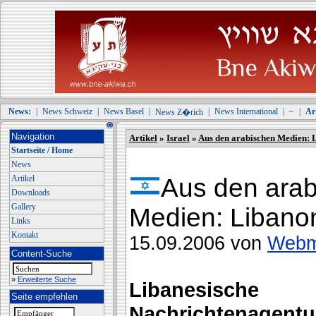
News:
|
News Schweiz
|
News Basel
|
|
News International
|
~
|
Art
News Z�rich
Navigation
Artikel
»
Israel
»
Aus den arabischen Medien: L
Startseite / Home
News
Artikel
Aus den ara
Downloads
Gallery
Medien: Libanon
Links
Kontakt
15.09.2006 von
Webm
Content-Suche
»
Erweiterte Suche
Libanesische
Seite empfehlen
Nachrichtenagentu