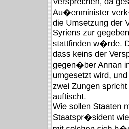
Versprechen, da ges
Au�enminister verk
die Umsetzung der 
Syriens zur gegeben
stattfinden w�rde. D
dass keins der Ver
gegen�ber Annan in 
umgesetzt wird, und
zwei Zungen sprich
auftischt.
Wie sollen Staaten m
Staatspr�sident wi
mit solchen sich h