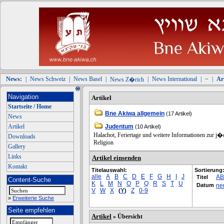
News:
|
News Schweiz
|
News Basel
|
|
News International
|
~
|
Art
News Z�rich
Navigation
Artikel
Startseite / Home
Bne Akiwa allgemein
(17 Artikel)
News
Artikel
Judentum
(10 Artikel)
Halachot, Feriertage und weitere Informationen zur j�
Downloads
Religion
Gallery
Links
Artikel einsenden
Kontakt
Titelauswahl:
Sortierung
alle
A
B
C
D
E
F
G
H
I
J
A
Titel
Content-Suche
K
L
M
N
O
P
Q
R
S
T
U
Datum
ne
V
W
X
Y
Z
0-9
(
)
»
Erweiterte Suche
Seite empfehlen
Artikel
» Übersicht