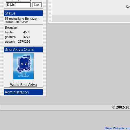
Kei
Status
66 registrierte Benutzer.
Online: 70 Gäste
Besucher
heute:
4583
gestern:
4274
gesamt:
2570296
Bnei Akiva Olami
World Bnei Akiva
Administration
© 2002-20
Diese Webseite wur