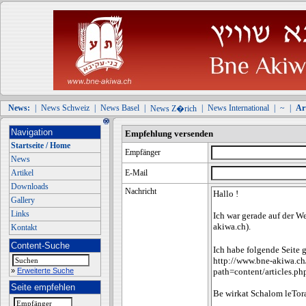
News:
|
News Schweiz
|
News Basel
|
|
News International
|
~
|
Art
News Z�rich
Navigation
Empfehlung versenden
Startseite / Home
Empfänger
News
Artikel
E-Mail
Downloads
Nachricht
Gallery
Links
Kontakt
Content-Suche
»
Erweiterte Suche
Seite empfehlen