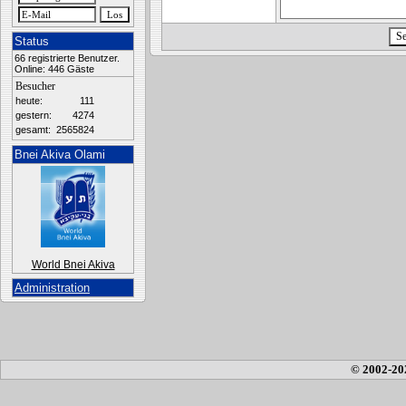
Status
66 registrierte Benutzer.
Online: 446 Gäste
Besucher
heute:
111
gestern:
4274
gesamt:
2565824
Bnei Akiva Olami
World Bnei Akiva
Administration
© 2002-20