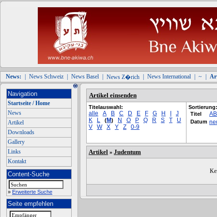
News:
|
News Schweiz
|
News Basel
|
|
News International
|
~
|
Art
News Z�rich
Navigation
Artikel einsenden
Startseite / Home
Titelauswahl:
Sortierung
News
alle
A
B
C
D
E
F
G
H
I
J
A
Titel
K
L
M
N
O
P
Q
R
S
T
U
(
)
Datum
ne
Artikel
V
W
X
Y
Z
0-9
Downloads
Gallery
Links
Artikel
Judentum
»
Kontakt
Kei
Content-Suche
»
Erweiterte Suche
Seite empfehlen