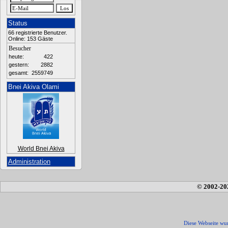
Status
66 registrierte Benutzer.
Online: 153 Gäste
Besucher
heute:
422
gestern:
2882
gesamt:
2559749
Bnei Akiva Olami
World Bnei Akiva
Administration
© 2002-20
Diese Webseite wur